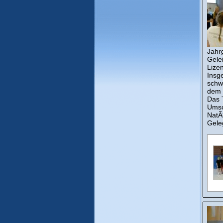
Jahr
Gele
Lize
Insg
schw
dem 
Das 
Umsc
NatÃ
Geleg