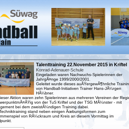
Talenttraining 22.November 2015 in Kriftel
Konrad-Adenauer-Schule
Eingeladen waren Nachwuchs-Spielerinnen der
JahrgÃ¤nge 1999/2000/2001.
Geleitet wurde dieses auÃŸergewÃ¶hnliche Traini
von Handball-Initiativen Trainer Hans-JÃ¼rgen
HÃ¼bner.
dieser Aktion waren zehn Spielerinnen aus mehreren Vereinen der Regi
hwerpunktmÃ¤ÃŸig von der TuS Kriftel und der TSG MÃ¼nster - mit
gement bei dem zweistÃ¼ndigen Training dabei.
Techniktraining stand neben einigen Ãœbungsformen zum
mmenspiel von RÃ¼ckraum und Kreis an diesem Vormittag im
lpunkt.