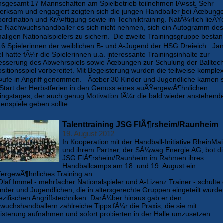
insgesamt 17 Mannschaften am Spielbetrieb teilnehmen lÃ¤sst. Sehr
erksam und engagiert zeigten sich die jungen Handballer bei Ãœbung
oordination und KrÃ¤ftigung sowie im Techniktraining. NatÃ¼rlich lieÃŸ
ge Nachwuchshandballer es sich nicht nehmen, sich ein Autogramm des
aligen Nationalspielers zu sichern. Die zweite Trainingsgruppe besta
16 Spielerinnen der weiblichen B- und A-Jugend der HSG Dreieich. Ja
 hatte fÃ¼r die Spielerinnen u.a. interessante Trainingsinhalte zur
esserung des Abwehrspiels sowie Ãœbungen zur Schulung der Balltech
sitionsspiel vorbereitet. Mit Begeisterung wurden die teilweise komple
¤ufe in Angriff genommen. Ãœber 30 Kinder und Jugendliche kamen 
Start der Herbstferien in den Genuss eines auÃŸergewÃ¶hnlichen
ningstages, der auch genug Motivation fÃ¼r die bald wieder anstehend
enspiele geben sollte.
Talenttraining JSG FlÃ¶rsheim/Raunheim
19. August 2012
In Kooperation mit der Handball-Initiative RheinMa
und ihrem Partner, der SÃ¼wag Energie AG, bot d
JSG FlÃ¶rsheim/Raunheim im Rahmen ihres
Handballcamps am 18. und 19. August ein
ergewÃ¶hnliches Training an.
laf Immel - mehrfacher Nationalspieler und A-Lizenz Trainer - schulte 
inder und Jugendlichen, die in altersgerechte Gruppen eingeteilt wurde
pezifischen Angriffstechniken. DarÃ¼ber hinaus gab er den
wuchshandballern zahlreiche Tipps fÃ¼r die Praxis, die sie mit
isterung aufnahmen und sofort probierten in der Halle umzusetzen.