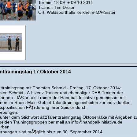
Termin: 18.09. + 09.10.2014
Trainer: Tim Dreier
Ort: Waldsporthalle Kelkheim-MÃ¼nster
nttrainingstag 17.Oktober 2014
ttrainingstag mit Thorsten Schmid - Freitag, 17. Oktober 2014:
sten Schmid - A-Lizenz Trainer und ehemaliger DHB-Trainer der
rinnen - fÃ¼hrt als Trainer der Handball-Initiative gemeinsam mit
nen im Rhein-Main-Gebiet Talenttrainingseinheiten zur individuellen,
sspezifischen FÃ¶rderung Ihrer Spieler durch.
rbungen:
e unter dem Stichwort â€žTalenttrainingstag Oktoberâ€œ mit Angaben z
beiden Trainingsgruppen per mail an info@handball-initiative.de
rben.
rbungen sind mÃ¶glich bis zum 30. September 2014