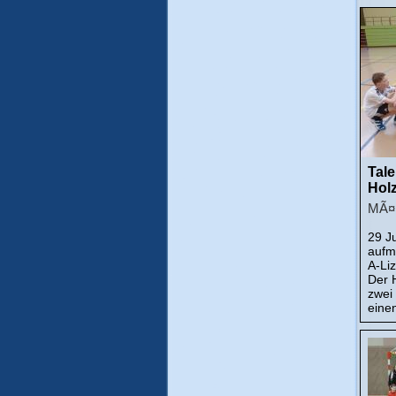
Tale
Hol
MÃ¤r
29 J
aufm
A-Li
Der 
zwei
eine