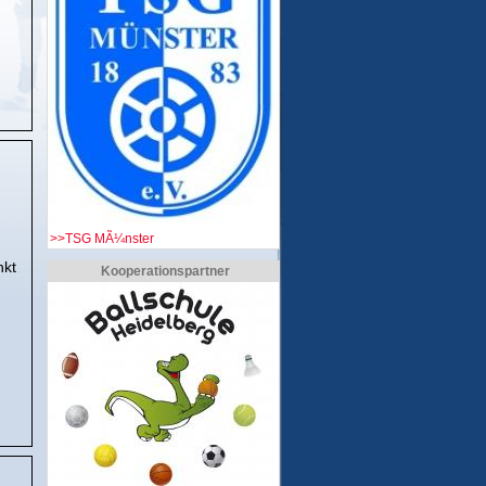
>>TSG MÃ¼nster
nkt
Kooperationspartner