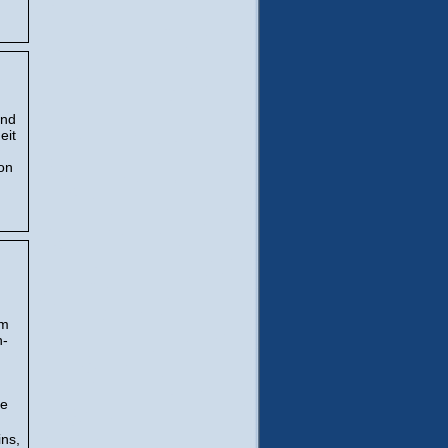
und
eit
on
em
n-
ie
ns,