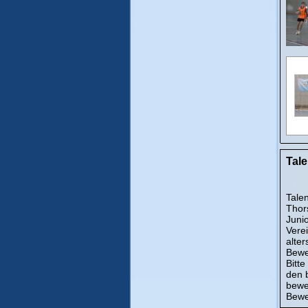
Tale
Talen
Thor
Junio
Verei
alter
Bewe
Bitt
den 
bewe
Bewe