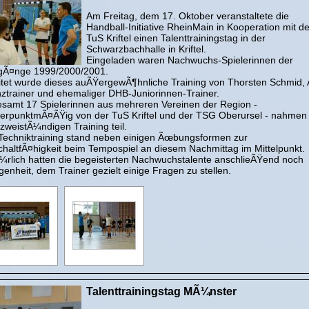
Am Freitag, dem 17. Oktober veranstaltete die
Handball-Initiative RheinMain in Kooperation mit de
TuS Kriftel einen Talenttrainingstag in der
Schwarzbachhalle in Kriftel.
Eingeladen waren Nachwuchs-Spielerinnen der
gÃ¤nge 1999/2000/2001.
itet wurde dieses auÃŸergewÃ¶hnliche Training von Thorsten Schmid, 
nztrainer und ehemaliger DHB-Juniorinnen-Trainer.
esamt 17 Spielerinnen aus mehreren Vereinen der Region -
erpunktmÃ¤ÃŸig von der TuS Kriftel und der TSG Oberursel - nahmen
zweistÃ¼ndigen Training teil.
Techniktraining stand neben einigen Ãœbungsformen zur
haltfÃ¤higkeit beim Tempospiel an diesem Nachmittag im Mittelpunkt.
¼rlich hatten die begeisterten Nachwuchstalente anschlieÃŸend noch
enheit, dem Trainer gezielt einige Fragen zu stellen.
Talenttrainingstag MÃ¼nster