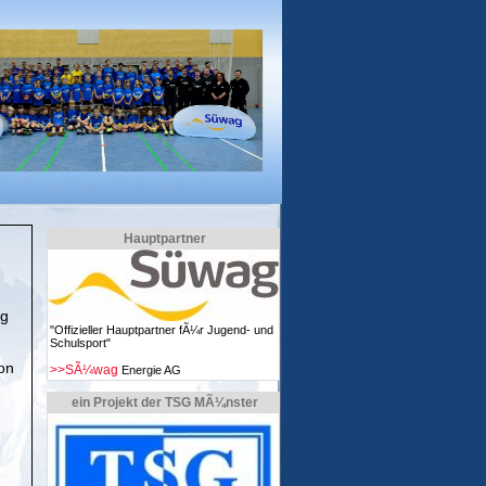
Hauptpartner
ng
"Offizieller Hauptpartner fÃ¼r Jugend- und
Schulsport"
on
>>SÃ¼wag
Energie AG
ein Projekt der TSG MÃ¼nster