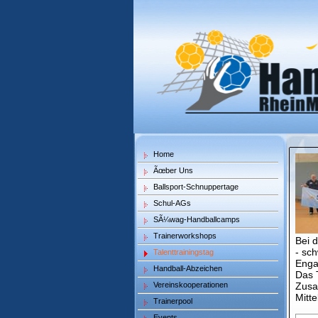
Home
Ãœber Uns
Ballsport-Schnuppertage
Schul-AGs
SÃ¼wag-Handballcamps
Trainerworkshops
Bei 
- sc
Talenttrainingstag
Enga
Handball-Abzeichen
Das 
Vereinskooperationen
Zusa
Mitte
Trainerpool
Events