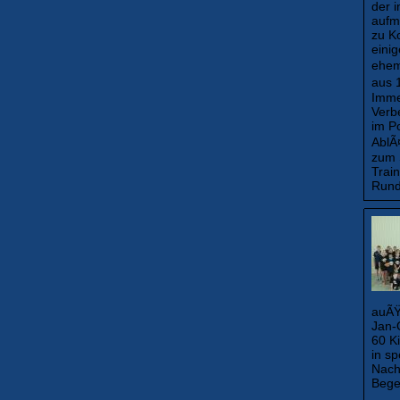
der 
aufm
zu K
eini
ehem
aus 
Immel
Verb
im Po
AblÃ
zum 
Trai
Rund
auÃŸ
Jan-O
60 K
in s
Nach
Bege