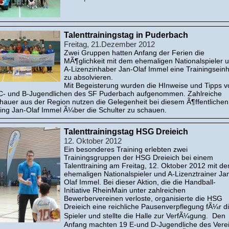
Talenttrainingstag in Puderbach
Freitag, 21.Dezember 2012
Zwei Gruppen hatten Anfang der Ferien die
MÃ¶glichkeit mit dem ehemaligen Nationalspieler 
A-Lizenzinhaber Jan-Olaf Immel eine Trainingseinh
zu absolvieren.
Mit Begeisterung wurden die HInweise und Tipps v
C- und B-Jugendlichen des SF Puderbach aufgenommen. Zahlreiche
hauer aus der Region nutzen die Gelegenheit bei diesem Ã¶ffentlichen
ning Jan-Olaf Immel Ã¼ber die Schulter zu schauen.
Talenttrainingstag HSG Dreieich
12. Oktober 2012
Ein besonderes Training erlebten zwei
Trainingsgruppen der HSG Dreieich bei einem
Talenttraining am Freitag, 12. Oktober 2012 mit d
ehemaligen Nationalspieler und A-Lizenztrainer Ja
Olaf Immel. Bei dieser Aktion, die die Handball-
Initiative RheinMain unter zahlreichen
Bewerbervereinen verloste, organisierte die HSG
Dreieich eine reichliche Pausenverpflegung fÃ¼r d
Spieler und stellte die Halle zur VerfÃ¼gung. Den
Anfang machten 19 E-und D-Jugendliche des Verei