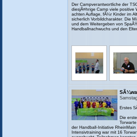
Der Campverantwortliche der TSG
diesjÃ¤hrige Camp viele positive 
achten Auflage, fÃ¼r Kinder im Al
sicherlich Vorbildcharakter. Die 
und dem Weitergeben von SpaÃŸ
Handballnachwuchs und den Elte
SÃ¼wag
Samstag
Erstes S
Die erst
Torwarte
der Handball-Initiative RheinMain 
Intensivtraining war mit 16 Torwa