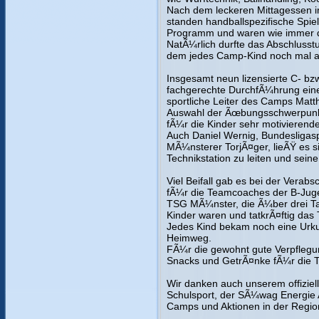
Nach dem leckeren Mittagessen 
standen handballspezifische Spie
Programm und waren wie immer da
NatÃ¼rlich durfte das Abschlusstu
dem jedes Camp-Kind noch mal all
Insgesamt neun lizensierte C- bzw
fachgerechte DurchfÃ¼hrung ein
sportliche Leiter des Camps Matt
Auswahl der Ãœbungsschwerpunkt
fÃ¼r die Kinder sehr motivieren
Auch Daniel Wernig, Bundesligas
MÃ¼nsterer TorjÃ¤ger, lieÃŸ es 
Technikstation zu leiten und sein
Viel Beifall gab es bei der Verab
fÃ¼r die Teamcoaches der B-Juge
TSG MÃ¼nster, die Ã¼ber drei Ta
Kinder waren und tatkrÃ¤ftig das 
Jedes Kind bekam noch eine Urku
Heimweg.
FÃ¼r die gewohnt gute Verpflegu
Snacks und GetrÃ¤nke fÃ¼r die Te
Wir danken auch unserem offizie
Schulsport, der SÃ¼wag Energie 
Camps und Aktionen in der Regio