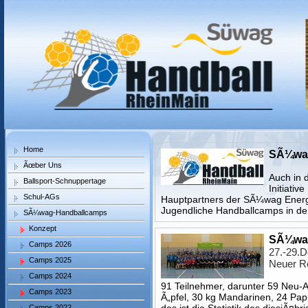
Home
SÃ¼wag
Ãœber Uns
Auch in 
Ballsport-Schnuppertage
Initiati
Schul-AGs
Hauptpartners der SÃ¼wag Energi
Jugendliche Handballcamps in de
SÃ¼wag-Handballcamps
Konzept
SÃ¼wag
Camps 2026
27.-29.
Camps 2025
Neuer R
Camps 2024
91 Teilnehmer, darunter 59 Neu-
Camps 2023
Ã„pfel, 30 kg Mandarinen, 24 Papr
Camps 2022