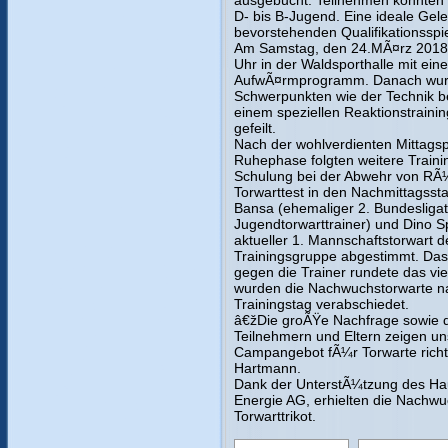
ausgebucht. Teilnehmen konnten 
D- bis B-Jugend. Eine ideale Gele
bevorstehenden Qualifikationsspie
Am Samstag, den 24.MÃ¤rz 2018 
Uhr in der Waldsporthalle mit ei
AufwÃ¤rmprogramm. Danach wurde
Schwerpunkten wie der Technik 
einem speziellen Reaktionstraini
gefeilt.
Nach der wohlverdienten Mittags
Ruhephase folgten weitere Trainin
Schulung bei der Abwehr von RÃ¼
Torwarttest in den Nachmittagssta
Bansa (ehemaliger 2. Bundesligat
Jugendtorwarttrainer) und Dino S
aktueller 1. Mannschaftstorwart d
Trainingsgruppe abgestimmt. Das
gegen die Trainer rundete das v
wurden die Nachwuchstorwarte 
Trainingstag verabschiedet.
â€žDie groÃŸe Nachfrage sowie d
Teilnehmern und Eltern zeigen un
Campangebot fÃ¼r Torwarte richt
Hartmann.
Dank der UnterstÃ¼tzung des Ha
Energie AG, erhielten die Nachwu
Torwarttrikot.