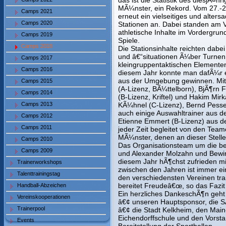
das ist die Statistik des diesjÃ
MÃ¼nster, ein Rekord. Vom 27.-2
Camps 2021
erneut ein vielseitiges und alter
Camps 2020
Stationen an. Dabei standen am Vo
athletische Inhalte im Vordergru
Camps 2019
Spiele.
Camps 2018
Die Stationsinhalte reichten dab
und â€“situationen Ã¼ber Turnen
Camps 2017
kleingruppentaktischen Elemente
Camps 2016
diesem Jahr konnte man dafÃ¼r 
aus der Umgebung gewinnen. Mit
Camps 2015
(A-Lizenz, BÃ¼ttelborn), BjÃ¶rn Fr
Camps 2014
(B-Lizenz, Kriftel) und Hakim Mir
Camps 2013
KÃ¼hnel (C-Lizenz), Bernd Pesse
auch einige Auswahltrainer aus 
Camps 2012
Etienne Emmert (B-Lizenz) aus 
Camps 2011
jeder Zeit begleitet von den Te
MÃ¼nster, denen an dieser Stelle
Camps 2010
Das Organisationsteam um die b
Camps 2009
und Alexander Molzahn und Bewir
diesem Jahr hÃ¶chst zufrieden m
Trainerworkshops
zwischen den Jahren ist immer e
Talenttrainingstag
den verschiedensten Vereinen tr
bereitet Freudeâ€œ, so das Fazi
Handball-Abzeichen
Ein herzliches DankeschÃ¶n geht
Vereinskooperationen
â€¢ unseren Hauptsponsor, die 
Trainerpool
â€¢ die Stadt Kelkheim, den Main-
Eichendorffschule und den Vorst
Events