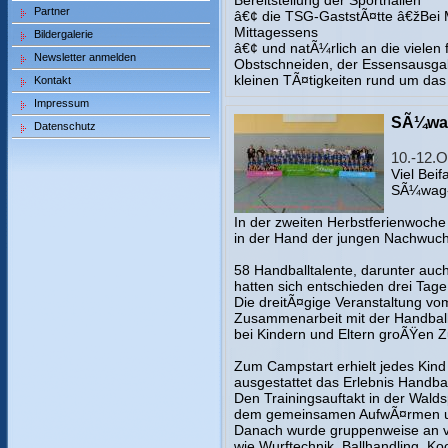
Bereitstellung der Sporthallen
Partner
â€¢ die TSG-GaststÃ¤tte â€žBei
Mittagessens
Bildergalerie
â€¢ und natÃ¼rlich an die vielen f
Newsletter anmelden
Obstschneiden, der Essensausgab
kleinen TÃ¤tigkeiten rund um da
Kontakt
Impressum
SÃ¼wag
Datenschutz
10.-12.O
Viel Beif
SÃ¼wag-
In der zweiten Herbstferienwoche is
in der Hand der jungen Nachwuch
58 Handballtalente, darunter auch
hatten sich entschieden drei Tage 
Die dreitÃ¤gige Veranstaltung vo
Zusammenarbeit mit der Handball-
bei Kindern und Eltern groÃŸen 
Zum Campstart erhielt jedes Kind
ausgestattet das Erlebnis Hand
Den Trainingsauftakt in der Wald
dem gemeinsamen AufwÃ¤rmen und
Danach wurde gruppenweise an vi
wie Wurftechnik, Ballhandling, Koo