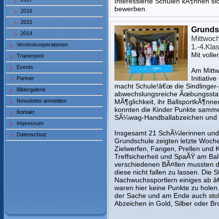
Interessierte Schulen kÃ¶nnen sic
bewerben.
2016
2015
Grundsc
2014
Mittwoch
Vereinskooperationen
1.-4.Kla
Mit voll
Trainerpool
Events
Am Mittw
Initiati
Partner
macht Schule!â€œ die Sindlinger
Bildergalerie
abwechslungsreiche Ãœbungsstat
Newsletter anmelden
MÃ¶glichkeit, ihr BallsportkÃ¶nnen
konnten die Kinder Punkte samme
Kontakt
SÃ¼wag-Handballabzeichen und 
Impressum
Insgesamt 21 SchÃ¼lerinnen und
Datenschutz
Grundschule zeigten letzte Woche
Zielwerfen, Fangen, Prellen und 
Treffsicherheit und SpaÃŸ am Ball
verschiedenen BÃ¤llen mussten di
diese nicht fallen zu lassen. Die
Nachwuchssportlern einiges ab â€
waren hier keine Punkte zu holen
der Sache und am Ende auch stol
Abzeichen in Gold, Silber oder Br