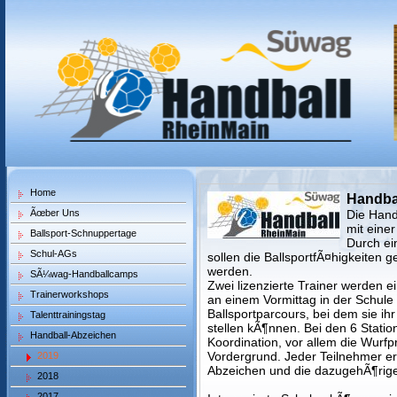
Home
Handba
Ãœber Uns
Die Handb
mit eine
Ballsport-Schnuppertage
Durch ei
Schul-AGs
sollen die BallsportfÃ¤higkeiten 
werden.
SÃ¼wag-Handballcamps
Zwei lizenzierte Trainer werden 
Trainerworkshops
an einem Vormittag in der Schule
Ballsportparcours, bei dem sie i
Talenttrainingstag
stellen kÃ¶nnen. Bei den 6 Stati
Handball-Abzeichen
Koordination, vor allem die Wurfp
Vordergrund. Jeder Teilnehmer er
2019
Abzeichen und die dazugehÃ¶rig
2018
2017